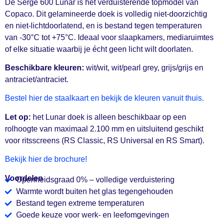
De Sergé 600 Lunar is het verduisterende topmodel van
Copaco. Dit gelamineerde doek is volledig niet-doorzichtig
en niet-lichtdoorlatend, en is bestand tegen temperaturen
van -30°C tot +75°C. Ideaal voor slaapkamers, mediaruimtes
of elke situatie waarbij je écht geen licht wilt doorlaten.
Beschikbare kleuren:
wit/wit, wit/pearl grey, grijs/grijs en
antraciet/antraciet.
Bestel hier de staalkaart en bekijk de kleuren vanuit thuis.
Let op:
het Lunar doek is alleen beschikbaar op een
rolhoogte van maximaal 2.100 mm en uitsluitend geschikt
voor ritsscreens (RS Classic, RS Universal en RS Smart).
Bekijk hier de brochure!
Voordelen
Openheidsgraad 0% – volledige verduistering
Warmte wordt buiten het glas tegengehouden
Bestand tegen extreme temperaturen
Goede keuze voor werk- en leefomgevingen