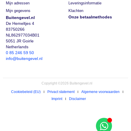
Mijn adressen
Leveringsinformatie
Mijn gegevens
Klachten
Onze betaalmethodes
Buitengevel.nl
De Hemeltjes 4
83750266
NL862977034B01
5051 JR Goirle
Netherlands
0 85 246 59 50
info@buitengevel.nl
Copyright ©2026 Buitengevel.nl
Cookiebeleid (EU)
Privact statement
Algemene voorwaarden
Imprint
Disclaimer