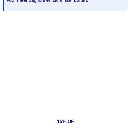
voor meer daglicht en zicht naar buiten.
15% OF